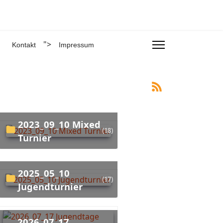
">
Kontakt
Impressum
2023_09_10 Mixed
(18)
Turnier
2025_05_10
(17)
Jugendturnier
2026_07_17