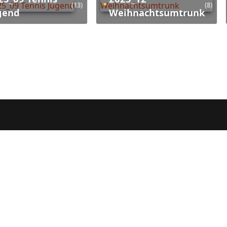
(13)
(8)
gend
Weihnachtsumtrunk