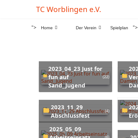
TC Worblingen e.V.
">
">
Home
Der Verein
Spielplan
2023_04_23 Just for
2023_05
fun auf
Ve
(22)
Sand_Jugend
Da
2023_11_29
2024_04_28
(4)
Abschlussfest
Erö
2025_05_09
Arbeitseinsatz
2025_09 Tennis
(6)