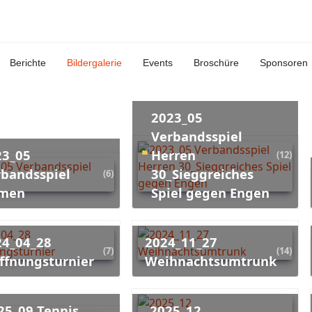
Berichte
Bildergalerie
Events
Broschüre
Sponsoren
2023_05
Verbandsspiel
Herren
(12)
rbandsspiel
30_Sieggreiches
(6)
men
Spiel gegen Engen
2024_11_27
(7)
(14)
ffnungsturnier
Weihnachtsumtrunk
2025_12