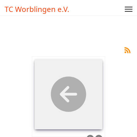
TC Worblingen e.V.