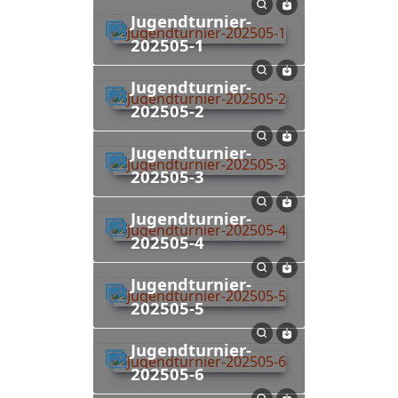
Jugendturnier-
202505-1
Jugendturnier-
202505-2
Jugendturnier-
202505-3
Jugendturnier-
202505-4
Jugendturnier-
202505-5
Jugendturnier-
202505-6