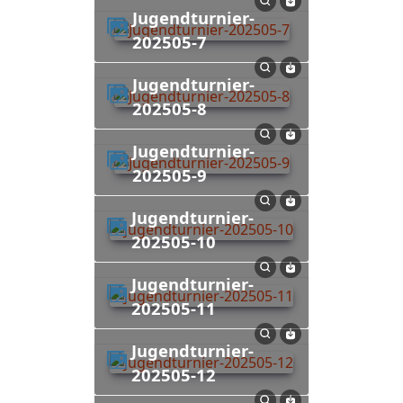
Jugendturnier-
202505-7
Jugendturnier-
202505-8
Jugendturnier-
202505-9
Jugendturnier-
202505-10
Jugendturnier-
202505-11
Jugendturnier-
202505-12