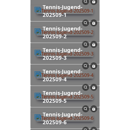
Tennis-Jugend-
202509-1
Tennis-Jugend-
202509-2
Tennis-Jugend-
202509-3
Tennis-Jugend-
202509-4
Tennis-Jugend-
202509-5
Tennis-Jugend-
202509-6